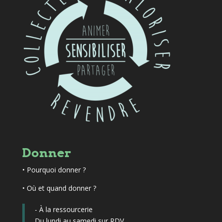
Donner
•
Pourquoi donner ?
• Où et quand donner ?
- À la ressourcerie
Du lundi au samedi sur RDV