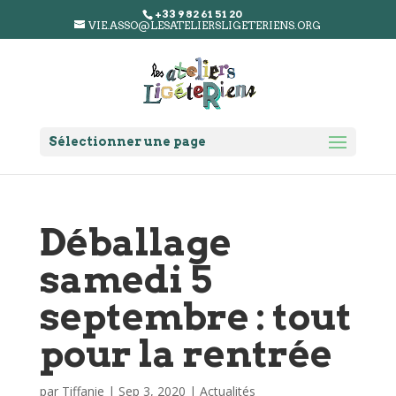
+33 9 82 61 51 20
VIE.ASSO@LESATELIERSLIGETERIENS.ORG
Sélectionner une page
Déballage
samedi 5
septembre : tout
pour la rentrée
par
Tiffanie
|
Sep 3, 2020
|
Actualités