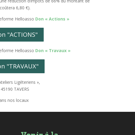
 d’une réduction d’impôts de 66% du montant de
coûtera 6,80 €).
teforme Helloasso
Don « Actions »
on "ACTIONS"
teforme Helloasso
Don « Travaux »
on "TRAVAUX"
teliers Ligéteriens »,
e, 45190 TAVERS
ans nos locaux
Venir à la