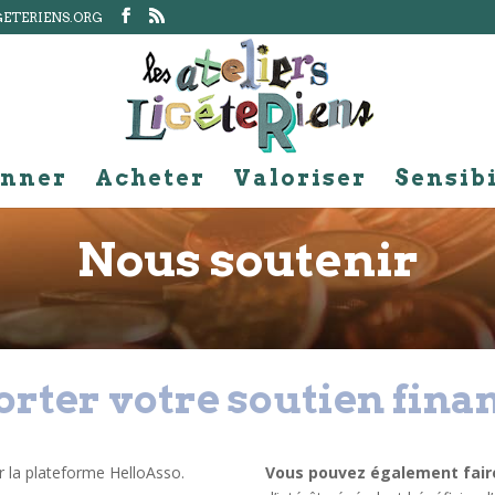
GETERIENS.ORG
nner
Acheter
Valoriser
Sensibi
Nous soutenir
rter votre soutien fina
ur la plateforme HelloAsso.
Vous pouvez également faire