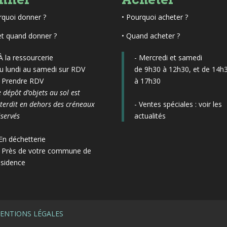
rquoi donner ?
•
Pourquoi acheter ?
et quand donner ?
• Quand acheter ?
 À la ressourcerie
- Mercredi et samedi
u lundi au samedi sur RDV
de 9h30 à 12h30, et de 14h
▶
Prendre RDV
à 17h30
e dépôt d’objets au sol est
nterdit en dehors des créneaux
- Ventes spéciales :
voir les
éservés
actualités
 En déchetterie
▶
Près de votre commune de
ésidence
ENTIONS LÉGALES