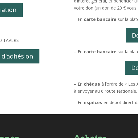
d’intérêt général, et bénéficier
votre don (un don de 20 € vous 
iation
– En
carte bancaire
sur la pla
D
190 TAVERS
– En
carte bancaire
sur la pla
n d'adhésion
D
– En
chèque
à l’ordre de « Les A
à envoyer au 6 route National
– En
espèces
en dépôt direct d
nner
Acheter