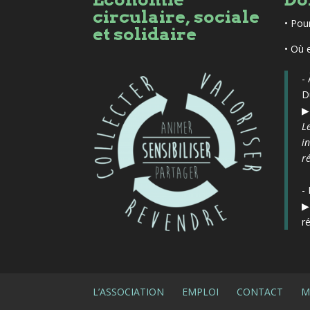
circulaire, sociale
•
Pou
et solidaire
• Où 
-
D
L
i
r
-
r
L’ASSOCIATION
EMPLOI
CONTACT
M