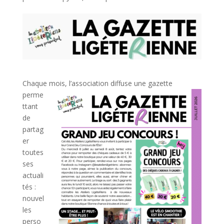
Chaque mois, l’associa
tion diffuse une gazette
perme
ttant
de
partag
er
toutes
ses
actuali
tés :
nouvel
les
perso