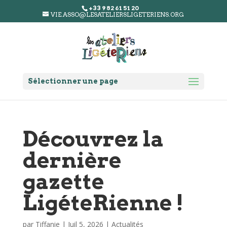
+33 9 82 61 51 20
VIE.ASSO@LESATELIERSLIGETERIENS.ORG
Sélectionner une page
Découvrez la
dernière
gazette
LigéteRienne !
par
Tiffanie
|
Juil 5, 2026
|
Actualités