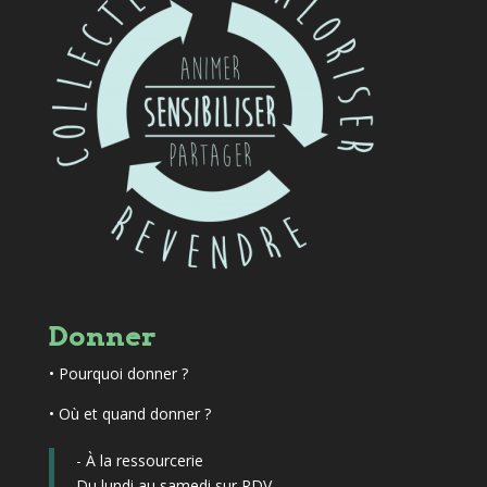
Donner
•
Pourquoi donner ?
• Où et quand donner ?
- À la ressourcerie
Du lundi au samedi sur RDV