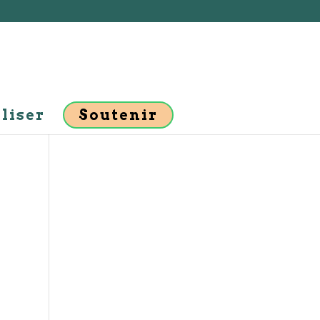
liser
Soutenir