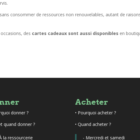
vis.
s, sans consommer de ressources non renouvelables, autant de raison
es occasions, des
cartes cadeaux sont aussi disponibles
en boutiq
nner
Acheter
rquoi donner ?
•
Pourquoi acheter ?
et quand donner ?
• Quand acheter ?
 À la ressourcerie
- Mercredi et samedi