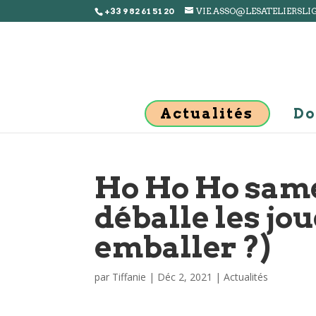
+33 9 82 61 51 20
VIE.ASSO@LESATELIERSLI
Actualités
Do
Ho Ho Ho same
déballe les jou
emballer ?)
par
Tiffanie
|
Déc 2, 2021
|
Actualités