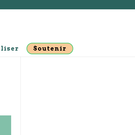
liser
Soutenir