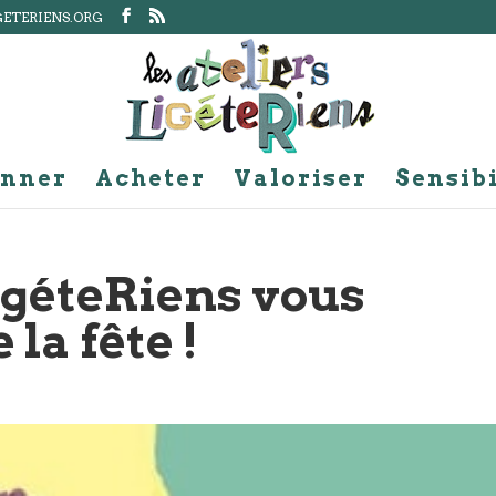
GETERIENS.ORG
nner
Acheter
Valoriser
Sensibi
igéteRiens vous
 la fête !