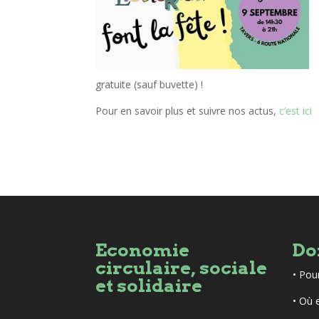
gratuite (sauf buvette) !
Pour en savoir plus et suivre nos actus,
c’est ici
Economie
Do
circulaire, sociale
•
Pou
et solidaire
• Où 