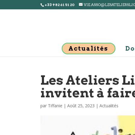
+33 9 82 61 51 20
VIE.ASSO@LESATELIERSLI
Actualités
Do
Les Ateliers L
invitent à faire
par
Tiffanie
|
Août 25, 2023
|
Actualités