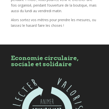
fois organisé, pendant l’ouverture de la boutique, mais
aussi du lundi au vendredi matin.
Alors sortez vos mètres pour prendre les mesures, ou
laissez le hasard faire les choses !
Economie circulaire,
sociale et solidaire