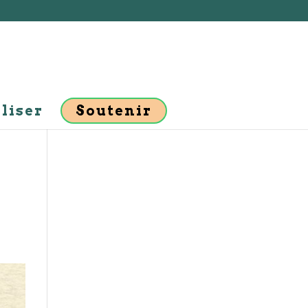
liser
Soutenir