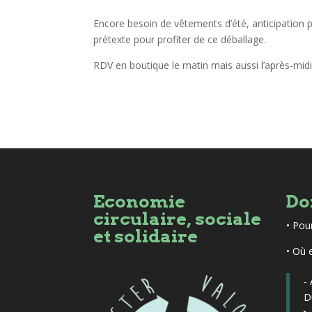
Encore besoin de vêtements d’été, anticipation 
prétexte pour profiter de ce déballage.
RDV en boutique le matin mais aussi l’après-mi
Economie
Do
circulaire, sociale
•
Pou
et solidaire
• Où 
-
D