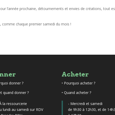
pour l’année prochaine, détournements et envies de créations, tout es
di, comme chaque premier samedi du mois !
nner
Acheter
rquoi donner ?
•
Pourquoi acheter ?
et quand donner ?
• Quand acheter ?
 À la ressourcerie
- Mercredi et samedi
u lundi au samedi sur RDV
de 9h30 à 12h30, et de 14h