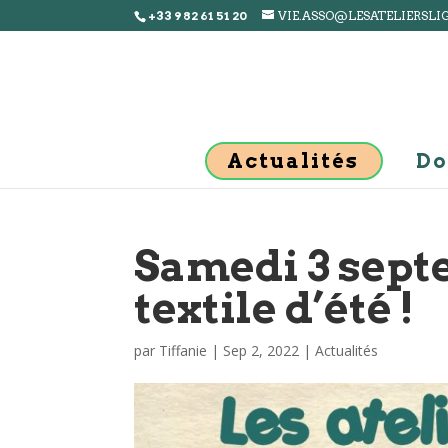
+33 9 82 61 51 20
VIE.ASSO@LESATELIERSLI
Actualités
Do
Samedi 3 sept
textile d’été !
par
Tiffanie
|
Sep 2, 2022
|
Actualités