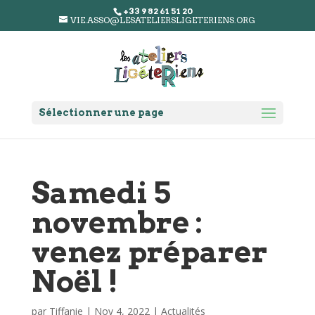
+33 9 82 61 51 20
VIE.ASSO@LESATELIERSLIGETERIENS.ORG
Sélectionner une page
Samedi 5
novembre :
venez préparer
Noël !
par
Tiffanie
|
Nov 4, 2022
|
Actualités