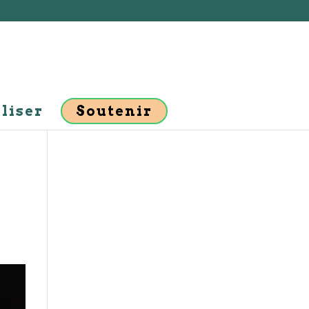
liser
Soutenir