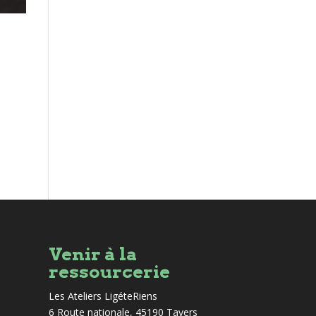
Venir à la
ressourcerie
Les Ateliers LigéteRiens
6 Route nationale, 45190 Tavers