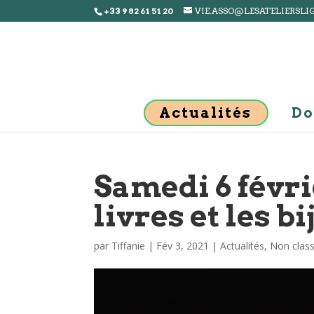
+33 9 82 61 51 20
VIE.ASSO@LESATELIERSLI
Actualités
Do
Samedi 6 févrie
livres et les bi
par
Tiffanie
|
Fév 3, 2021
|
Actualités
,
Non clas