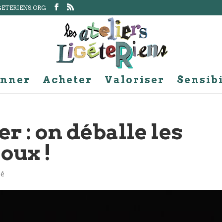
GETERIENS.ORG
nner
Acheter
Valoriser
Sensibi
r : on déballe les
joux !
sé