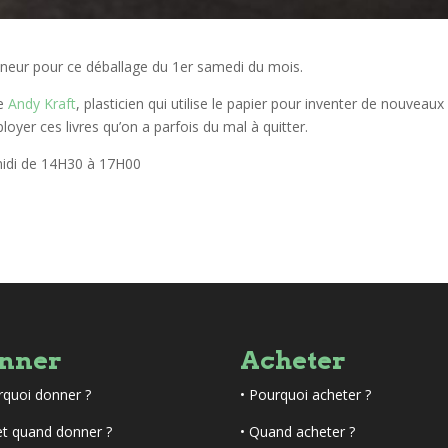
onneur pour ce déballage du 1er samedi du mois.
le
Andy Kraft
, plasticien qui utilise le papier pour inventer de nouveaux
oyer ces livres qu’on a parfois du mal à quitter.
midi de 14H30 à 17H00
nner
Acheter
rquoi donner ?
•
Pourquoi acheter ?
et quand donner ?
• Quand acheter ?