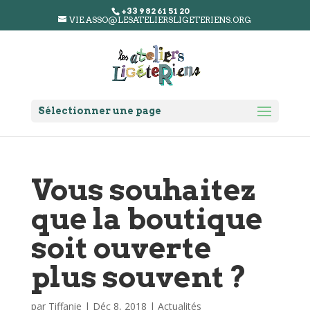
+33 9 82 61 51 20
VIE.ASSO@LESATELIERSLIGETERIENS.ORG
Sélectionner une page
Vous souhaitez
que la boutique
soit ouverte
plus souvent ?
par
Tiffanie
|
Déc 8, 2018
|
Actualités