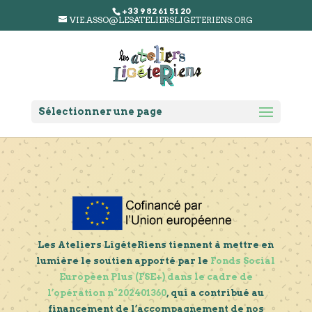
+33 9 82 61 51 20
VIE.ASSO@LESATELIERSLIGETERIENS.ORG
Sélectionner une page
Les Ateliers LigéteRiens tiennent à mettre en
lumière le soutien apporté par le
Fonds Social
Européen Plus (FSE+) dans le cadre de
l’opération n°202401360
, qui a contribué au
financement de l’accompagnement de nos