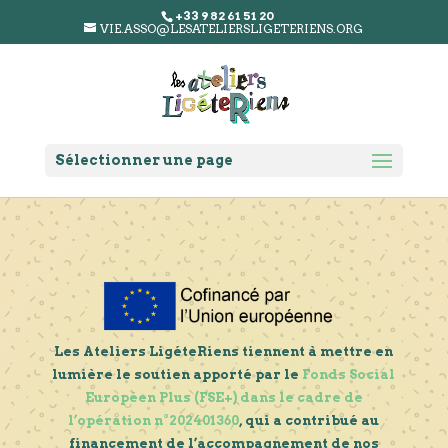
+33 9 82 61 51 20
VIE.ASSO@LESATELIERSLIGETERIENS.ORG
Sélectionner une page
Les Ateliers LigéteRiens tiennent à mettre en
lumière le soutien apporté par le
Fonds Social
Européen Plus (FSE+) dans le cadre de
l’opération n°202401360
, qui a contribué au
financement de l’accompagnement de nos