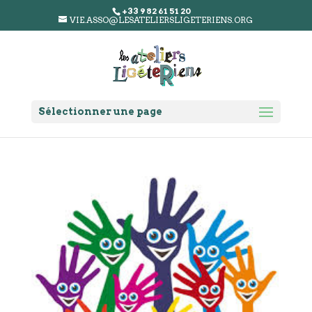
+33 9 82 61 51 20
VIE.ASSO@LESATELIERSLIGETERIENS.ORG
Sélectionner une page